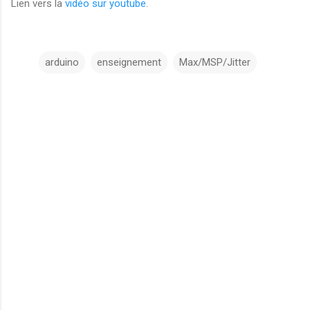
Lien vers la
vidéo sur youtube
.
arduino
enseignement
Max/MSP/Jitter
C
o
m
m
e
n
t
a
i
r
e
s