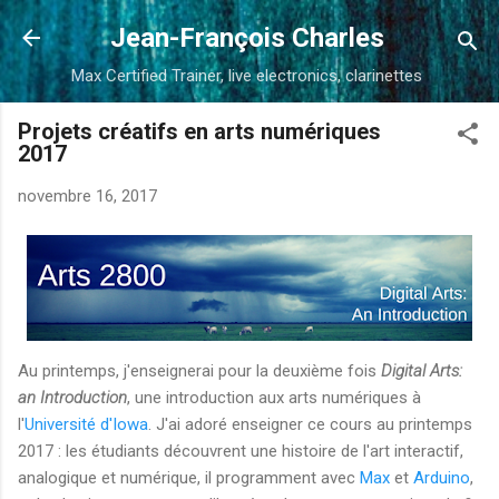
Accéder au contenu principal
Jean-François Charles
Max Certified Trainer, live electronics, clarinettes
Projets créatifs en arts numériques
2017
novembre 16, 2017
Au printemps, j'enseignerai pour la deuxième fois
Digital Arts:
an Introduction
, une introduction aux arts numériques à
l'
Université d'Iowa
. J'ai adoré enseigner ce cours au printemps
2017 : les étudiants découvrent une histoire de l'art interactif,
analogique et numérique, il programment avec
Max
et
Arduino
,