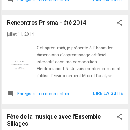
rencontrés quand nous avons participé aux
basse...
cours d'été Stockhausen. J'ai ensuite été
ravi de contribuer à leur projet ShortCuts .
Rencontres Prisma - été 2014
Visitez la page d'accueil du centre
international de recherche sur la clarinette
juillet 11, 2014
basse : en ce moment, leur album est
l'enregistrement du mois ! Transformations
Cet après-midi, je présente à l' Ircam les
musicales sans fin Écoutez Petra & Heinz-
dimensions d'apprentissage artificiel
Peter jouer la pièce Verwandlung
interactif dans ma composition
("transformation" or "métamorphose") de la
Electroclarinet 5 . Je vais montrer comment
compositrice Ming Wang pendant les Tage
j'utilise l'environnement Max et l'analyse
der Neuen Musik Burghausen en juillet : De la
spectrale pour router un flux audio vers
musique toute fraîche !
différents canaux de traitement sonore en
LIRE LA SUITE
Enregistrer un commentaire
fonction du timbre reconnu. Je me réjouis de
cette rencontre de compositeurs, et
d'apprendre de présentations comme : New
Fête de la musique avec l'Ensemble
interpolators for PWGL par Julien Vincenot
Sillages
installation at a Moholy-Nagy exhibition in