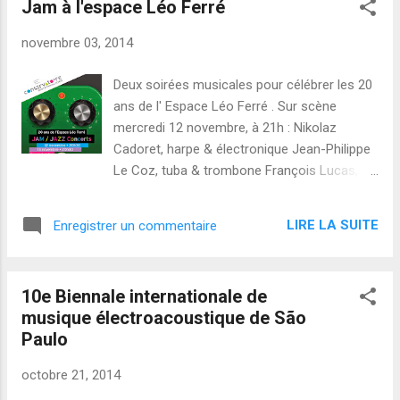
Jam à l'espace Léo Ferré
son ...
novembre 03, 2014
Deux soirées musicales pour célébrer les 20
ans de l' Espace Léo Ferré . Sur scène
mercredi 12 novembre, à 21h : Nikolaz
Cadoret, harpe & électronique Jean-Philippe
Le Coz, tuba & trombone François Lucas,
saxophone, hautbois, cor anglais &
électronique Céline Rivoal, accordéon
LIRE LA SUITE
Enregistrer un commentaire
Christian Sarrau, saxophone & électronique
Jean-François Charles, clarinettes &
électronique Et bien sûr, notre hôte : Thierry
10e Biennale internationale de
Tremintin, batterie
musique électroacoustique de São
Paulo
octobre 21, 2014