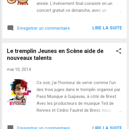
Charles 20h Christophe Rocher & Frédéric
année. L'événement final consiste en un
Briet (jazz actuel) 20h30 p.m. Plus d’amour
concert gratuit ce dimanche, avec un
21h Moon swing 21h50 Rrrr + duo Lucas /
programme dédié à Jaco Pastorius . Voici
Trémentin (free jazz/impro) 22h30 Duo
l'affiche du concert, et au-dessous quelques
Descofar (musique celtique revisitée) 23h15
LIRE LA SUITE
Enregistrer un commentaire
liens pour en apprendre plus sur l'INSA et la
No pilot (électronique noise répétitive)
section musique études. Insa: les 1001
facettes de l'excellence de l' ingénieur ,
Le tremplin Jeunes en Scène aide de
article dans le Journal des grandes écoles ;
nouveaux talents
Article dans l'édition de février de envue , la
lettre d'information de l'Insa de Lyon; L' AMI,
mai 10, 2014
Association musicale de l'Insa est
l'association étudiante très dynamique qui
Ce soir, j'ai l'honneur de servir comme l'un
organise des concerts tout au long de
des trois juges dans le tremplin organisé par
l'année - une excellente façon pour les
Pass Musique à Guipavas, à côté de Brest.
membres d'apprendre beaucoup sur le
Avec les producteurs de musique Ted de
management d'événements artistiques - et
Rennes et Cédric Fautrel de Brest, nous
de s'amuser ! La Rotonde , une salle de
écouterons cinq groupes et cinq solistes,
concert de 400 places régie complètement
dans des genres allant du rock à la pop au
par une association d'étudiant/es, de
LIRE LA SUITE
Enregistrer un commentaire