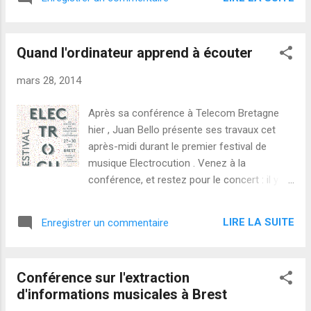
hip-hop. Voyez ci-dessous la présentation
l'organisatio...
des artistes, avant de les écouter ce soir !
Quand l'ordinateur apprend à écouter
mars 28, 2014
Après sa conférence à Telecom Bretagne
hier , Juan Bello présente ses travaux cet
après-midi durant le premier festival de
musique Electrocution . Venez à la
conférence, et restez pour le concert : il y
aura de la belle musique pour instruments
solistes et électronique, avec notamment
LIRE LA SUITE
Enregistrer un commentaire
Huayra-Yana , une création du compositeur
Javier Torres Maldonado pour le
saxophoniste Stéphane Sordet .
Conférence sur l'extraction
d'informations musicales à Brest