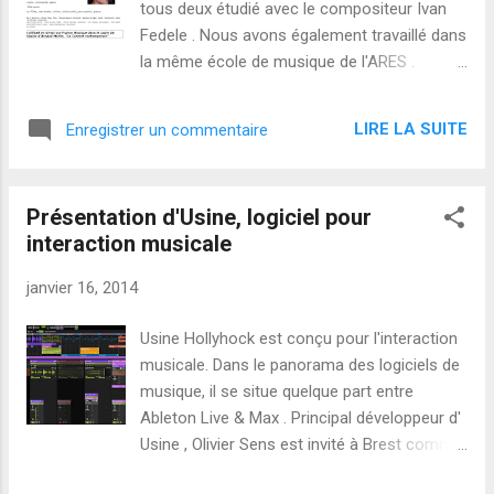
tous deux étudié avec le compositeur Ivan
explique son travail :
Fedele . Nous avons également travaillé dans
la même école de musique de l'ARES .
Malheureusement, Christophe a décidé de
quitter ce monde en 2010. Ce soir, vous êtes
LIRE LA SUITE
Enregistrer un commentaire
invités à un concert de sa musique, belle et
énergique. Deux ensembles de musique
contemporaine joignent leurs forces pour
Présentation d'Usine, logiciel pour
cet événement unique : In Extremis (co-
interaction musicale
fondé par Christophe Bertrand) et Court-
Circuit . Pensée spéciale pour les musiciens
janvier 16, 2014
d'In Extremis : nous avons partagé
d'intenses moments musicaux dans l'Est de
Usine Hollyhock est conçu pour l'interaction
la France, notamment avec la violoniste
musicale. Dans le panorama des logiciels de
Szuhwa Wu, le flûtiste Olivier Class, le
musique, il se situe quelque part entre
pianiste Maxime Springer et le violoncelliste
Ableton Live & Max . Principal développeur d'
Anil Eraslan. Concert at 8 p.m. Monday,
Usine , Olivier Sens est invité à Brest comme
January 20th, 2014 Studio 105, Radio France
contrebassiste, compositeur et
116 avenue du Président Kennedy, 75016