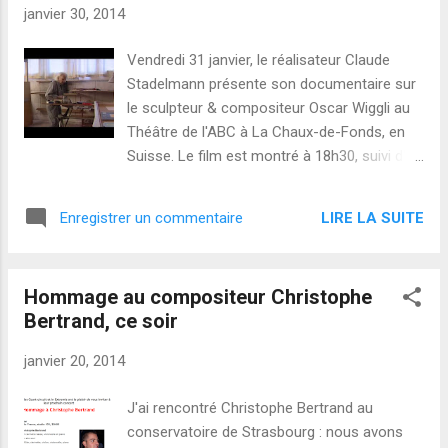
nous avons rendu visite aux Wigglis en
janvier 30, 2014
Suisse - voir le rapport d'Antonin Segault
avec des photos du Syhamo . La dimension
Vendredi 31 janvier, le réalisateur Claude
visuelle Le Syhamo original crée de la
Stadelmann présente son documentaire sur
musique en réagissant à la température et à
le sculpteur & compositeur Oscar Wiggli au
la distance des utilisateurs, entre autres.
Théâtre de l'ABC à La Chaux-de-Fonds, en
Comment le Syhamo fonctionne :
Suisse. Le film est montré à 18h30, suivi d'un
couverture du livre Syhamo , publié par Iroise
concert de la musique électroacoustique de
. Le Sy~ va plus loin en synthétisant des
Wiggli à 20h30 ( plus d'informations ).
visuels avec les sons. Voici des exemples de
LIRE LA SUITE
Enregistrer un commentaire
Accompagnant trois exceptionnels étudiants
la version d'essai : Sy~ demo from Camille
en multimédia l'an dernier en Suisse, j'ai eu le
Henrio...
grand plaisir de rencontrer Oscar Wiggli et sa
Hommage au compositeur Christophe
femme Janine, ainsi que Claude Stadelmann.
Bertrand, ce soir
La semaine prochaine, je vous en dirai plus
sur cette visite et sur le Syhamo . Sound
janvier 20, 2014
lavis Dans ce bel extrait du film , Oscar Wiggli
crée un sound lavis , c'est-à-dire une oeuvre
J'ai rencontré Christophe Bertrand au
graphique dans laquelle il entend une matière
conservatoire de Strasbourg : nous avons
sonore. Écoutez à partir de 0:58 quand il