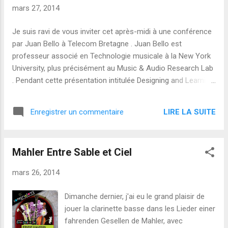
mars 27, 2014
Je suis ravi de vous inviter cet après-midi à une conférence
par Juan Bello à Telecom Bretagne . Juan Bello est
professeur associé en Technologie musicale à la New York
University, plus précisément au Music & Audio Research Lab
. Pendant cette présentation intitulée Designing and Learning
Features for Music Information Retrieval , Juan va mélanger
musique & informatique pour expliquer des processus
LIRE LA SUITE
Enregistrer un commentaire
comme la reconnaissance d'accords, l'identification de
chansons, ou l'analyse de structures musicales. Cette
conférence est rendue possible par la Commission franco-
Mahler Entre Sable et Ciel
américaine Fulbright France et par Ramesh PYNDIAH à
Telecom Bretagne. Juan Bello est un fulbrighter en résidence
mars 26, 2014
à Telecom Paris .
Dimanche dernier, j'ai eu le grand plaisir de
jouer la clarinette basse dans les Lieder einer
fahrenden Gesellen de Mahler, avec