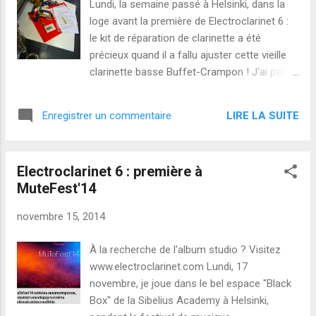
Lundi, la semaine passé à Helsinki, dans la
loge avant la première de Electroclarinet 6 :
le kit de réparation de clarinette a été
précieux quand il a fallu ajuster cette vieille
clarinette basse Buffet-Crampon ! J'ai passé
des moments très agréables en Finlande, où
j'ai rencontré d'excellents musiciens et
LIRE LA SUITE
Enregistrer un commentaire
artistes. Je donnerai plus d'informations à
propos de ce voyage musical dans des
billets à venir. En attendant, je joue
Electroclarinet 6 : première à
Electroclarinet 6, pour clarinette basse & "live
MuteFest'14
electronics" , ce vendredi 28 novembre, à
Brest. J'espère vous y voir !
novembre 15, 2014
À la recherche de l'album studio ? Visitez
www.electroclarinet.com Lundi, 17
novembre, je joue dans le bel espace "Black
Box" de la Sibelius Academy à Helsinki,