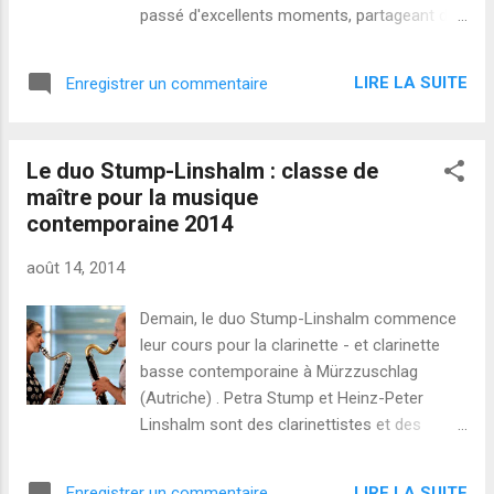
Ars Subtilior - Essays zur maximaoistischen
passé d'excellents moments, partageant des
Musik (essais sur la musique maximaliste).
discussions musicales animées et explorant
Le livre inclut toutes les conférences
des possibilités instrumentales sur la
données par Menezes à Cologne, ainsi
LIRE LA SUITE
Enregistrer un commentaire
clarinette, qui correspondraient à une
qu'une conversation avec l'éditeur Ralph
approche compositionnelle spectrale.
Paland, en allemand. M...
Ensuite, nous avons passé beaucoup de
Le duo Stump-Linshalm : classe de
temps ensemble quand nous étudiions avec
maître pour la musique
Ivan Fedele au Conservatoire de Strasbourg .
contemporaine 2014
Je suis ravi de porter à votre attention un
nouvel album monographique avec la
août 14, 2014
musique de Daniele Bravi : Del Vero e Del
Falso - Le vrai & le faux . Vous allez
Demain, le duo Stump-Linshalm commence
découvrir de magnifiques couleurs de piano
leur cours pour la clarinette - et clarinette
dans Lettere dal manicomio... , pendant que
basse contemporaine à Mürzzuschlag
Meditazione Quarta est pleine de très belles
(Autriche) . Petra Stump et Heinz-Peter
combinaisons de timbres : Daniele a toujours
Linshalm sont des clarinettistes et des
été très attentif à la vie intérieure des sons
musiciens hors-pairs, passionnés de
dans ses oeuvres. J'ai personnellement
nouvelle musique. Nous nous sommes
beaucoup aimé l'écoute du solo de clarinette
LIRE LA SUITE
Enregistrer un commentaire