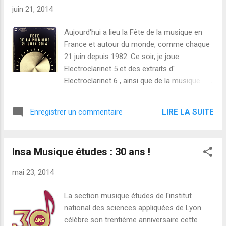
Berlin , An EAM composition for a swimming
juin 21, 2014
pool and A live electronic piece for violin,
"Sundogs" par Örjan Sandred École de la
Aujourd'hui a lieu la Fête de la musique en
création par Jacopo Baboni Schilingi et plus...
France et autour du monde, comme chaque
Si vous êtes intéressé/e, n'hésitez pas à me
21 juin depuis 1982. Ce soir, je joue
contacter : il devrait y avoir encore possibilité
Electroclarinet 5 et des extraits d'
d'obtenir une invitation.
Electroclarinet 6 , ainsi que de la musique
improvisée avec le saxophoniste Stéphane
Sordet . Nous nous produisons à l'invitation
LIRE LA SUITE
Enregistrer un commentaire
de l'ensemble de musique contemporaine
Ensemble Sillages . Voici le planning : Brest,
gare SNCF 17h Jean-François Charles :
Insa Musique études : 30 ans !
clarinettes, objets & électronique ; Stéphane
Sordet : saxophones. Brest, rue Étienne Dolet
mai 23, 2014
Scène partagée avec Penn ar Jazz et le
conservatoire de Brest 17h jazz students
La section musique études de l'institut
from Brest conservatory 19h15 ensemble
national des sciences appliquées de Lyon
Sillages Stéphane Sordet/Jean-François
célèbre son trentième anniversaire cette