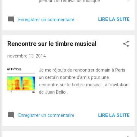
pendant le festival de musique
électroacoustique MuteFest'14 .
L'information figure également ici, en finnois
LIRE LA SUITE
Enregistrer un commentaire
. Je suis impatient de rencontrer la
dynamique communauté artistique de
l'académie, ainsi que la violoncelliste Émilie
Rencontre sur le timbre musical
Girard-Charest, qui joue également lundi .
Notes de programme Je vais créer
novembre 13, 2014
Electroclarinet 6 , pour clarinette basse et
électronique "live", et jouer Electroclarinet 5
Je me réjouis de rencontrer demain à Paris
également. Tentative de notes de
un certain nombre d'amis pour une
programme : Electroclarinet 5 est une
rencontre sur le timbre musical , à l'invitation
composition pour clarinette & électronique
de Juan Bello .
temps réel, ainsi qu'un hommage à Igor
Stravinsky . La partition est construite autour
de quatre motifs directement inspirés par les
LIRE LA SUITE
Enregistrer un commentaire
Trois pièces pour clarinette solo et Piano-
Rag-Music , de Stravinsky. L'interprète joue
autour de la partition, savant des chemins de