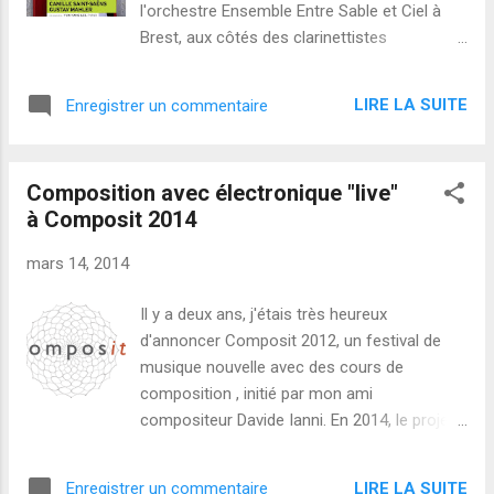
l'orchestre Ensemble Entre Sable et Ciel à
Brest, aux côtés des clarinettistes
Christophe Dravers et Michel Dissegna.
D'excellents invités ont joué avec l'orchestre
LIRE LA SUITE
Enregistrer un commentaire
: le chanteur Marc Scoffoni et le pianiste
Yun-Yang Lee , qui a connecté
profondément avec le public. Le prochain
Composition avec électronique "live"
concert aura lieu le dimanche 13 avril, avec le
à Composit 2014
Trio pour clarinette, violoncelle et piano de
Brahms et la cinquième symphonie de
mars 14, 2014
Sibelius.
Il y a deux ans, j'étais très heureux
d'annoncer Composit 2012, un festival de
musique nouvelle avec des cours de
composition , initié par mon ami
compositeur Davide Ianni. En 2014, le projet
se développe : les cours incluent un nouvel
atelier de musique électronique "live"
LIRE LA SUITE
Enregistrer un commentaire