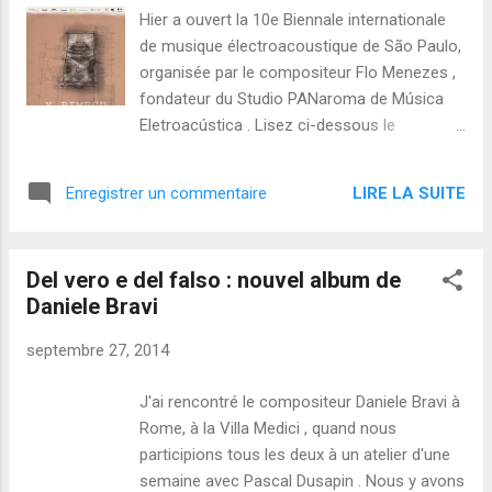
Hier a ouvert la 10e Biennale internationale
de musique électroacoustique de São Paulo,
organisée par le compositeur Flo Menezes ,
fondateur du Studio PANaroma de Música
Eletroacústica . Lisez ci-dessous le
programme exceptionnel, incluant la
projection de l'œuvre de Stockhausen
LIRE LA SUITE
Enregistrer un commentaire
Hymnen dans un théâtre sonore de 52 haut-
parleurs ! J'ai eu l'immense plaisir de
rencontrer Flo Menezes à Kürten, en
Del vero e del falso : nouvel album de
Allemagne, quand j'ai participé pour la
Daniele Bravi
première fois aux Stockhausen courses. Flo
Menezes est aussi généreux que sa musique
septembre 27, 2014
; son expérience et ses connaissances sont
très étendues, et il est toujours prêt à
J'ai rencontré le compositeur Daniele Bravi à
partager avec musiciens et étudiants. Nova
Rome, à la Villa Medici , quand nous
Ars Subtilior L'an dernier, Wolke Verlag a
participions tous les deux à un atelier d'une
publié le nouveau livre de Flo Menezes : Nova
semaine avec Pascal Dusapin . Nous y avons