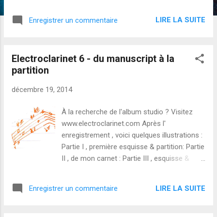
Création de Electroclarinet 4, pour clarinette Mi bémol &
électronique temps réel (analogique); Design & composition
LIRE LA SUITE
Enregistrer un commentaire
d'une cloche de vache alpine interactive... présentation en
Juillet, dans les Alpes. Je vous tiendrai au courant dans les
mois à venir. Bonne fin d'année 2014 !
Electroclarinet 6 - du manuscript à la
partition
décembre 19, 2014
À la recherche de l'album studio ? Visitez
www.electroclarinet.com Après l'
enregistrement , voici quelques illustrations :
Partie I , première esquisse & partition: Partie
II , de mon carnet : Partie III , esquisse &
extrait de la partition :
LIRE LA SUITE
Enregistrer un commentaire