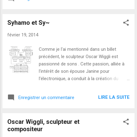
(interaction "temps réel"). Les étudiants vont
écrire pour instrument solo & électronique
"live", avec leur pièce répétée et jouée
Syhamo et Sy~
pendant l'été - l'instrument solo peut être
violon/viole d'amour, accordéon, ou guitare
février 19, 2014
classique/électrique. De plus, avec
Emmanuel Jourdan dans le corps
Comme je l'ai mentionné dans un billet
enseignant, vous avez un spécialiste de
précédent, le sculpteur Oscar Wiggli est
première classe de Max pour aider chacun à
passionné de sons . Cette passion, alliée à
réaliser l'électronique et la préparer pour le
l'intérêt de son épouse Janine pour
concert. Il n'est peut-être pas trop tard pour
l'électronique, a conduit à la création du
envoyer votre candidature pour ce cours
Syhamo, un synthétiseur qui interagit avec
d'été, qui donne la chance de travailler avec
son environnement, le type de projet qui
les compositeurs de référence Joshua
LIRE LA SUITE
Enregistrer un commentaire
n'était pas si courant au début des années
Fineberg et Philippe Leroux . Visitez le site
1980. L'an dernier, j'ai eu le grand plaisir de
web de Composit pour ...
voir trois étudiants construire et
Oscar Wiggli, sculpteur et
programmer une nouvelle version du
compositeur
Syhamo : ils l'ont appelée Sy~ . Ensemble,