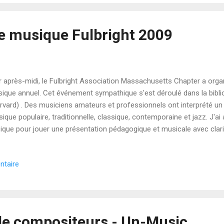
e musique Fulbright 2009
r après-midi, le Fulbright Association Massachusetts Chapter a org
ique annuel. Cet événement sympathique s'est déroulé dans la bibli
rvard) . Des musiciens amateurs et professionnels ont interprété u
ique populaire, traditionnelle, classique, contemporaine et jazz. J'
ique pour jouer une présentation pédagogique et musicale avec clari
ps réel. Programme Maximo Gurméndez , piano, guitare, voix, a chan
on't let the sun go down on me (Elton John) et Al otro lado del rio (Jo
ntaire
no, violon, a joué une sonate de Haydn, une nouvelle de ses compos
 et un chant Coréen J'ai interprété de la musique semi-improvisée ave
temps réel (Max/MSP/Jitter sur mon ordinateur portable, un ampli, et 
o, a invité...
de compositeurs - Un-Music