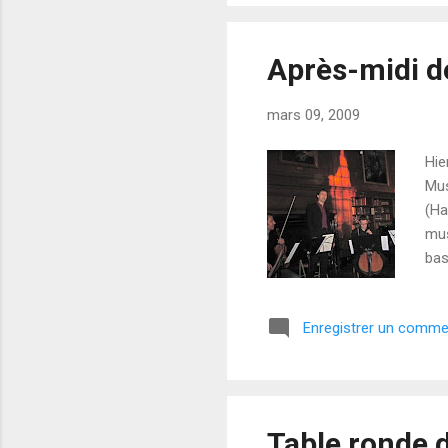
Après-midi d
mars 09, 2009
Hie
Mus
(Ha
mus
bas
tem
: D
Enregistrer un comme
pia
II"
en 
pian
Table ronde 