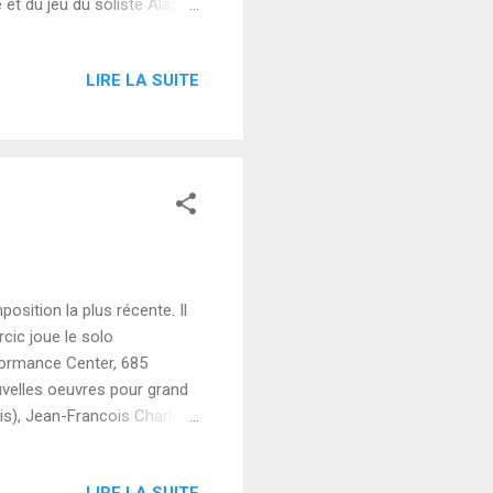
et du jeu du soliste Alan
C'est une vraie composition
 d'improvisation et de
LIRE LA SUITE
gs (résultat : je viens de
Antoniou pour votre
osition la plus récente. Il
cic joue le solo
formance Center, 685
velles oeuvres pour grand
is), Jean-Francois Charles
ts-Unis), Michael
, Tolga Tüzün (Turquie). Le
LIRE LA SUITE