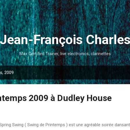
Accéder au contenu principal
Jean-François Charle
Max Certified Trainer, live electronics, clarinettes
rs, 2009
ntemps 2009 à Dudley House
Spring Swing ( Swing de Printemps ) est une agréable soirée dansante