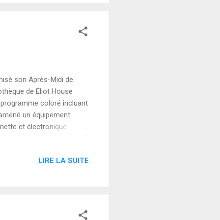
anisé son Après-Midi de
othèque de Eliot House
n programme coloré incluant
ai amené un équipement
nette et électronique
té en anglais et uruguayen
rge Drexler) June Park ,
LIRE LA SUITE
itions "Nighttime Wanderer
c clarinette et électronique
voilà) Cédric Hanriot ,