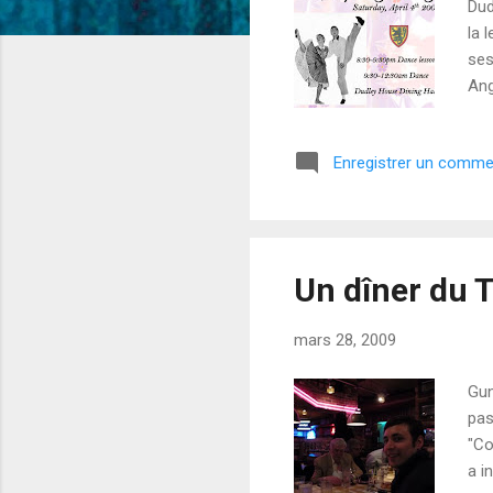
Dud
la 
ses
Ang
Sur
Mai
Enregistrer un comme
Tic
dan
tel
Un dîner du 
mars 28, 2009
Gun
pas
"Co
a i