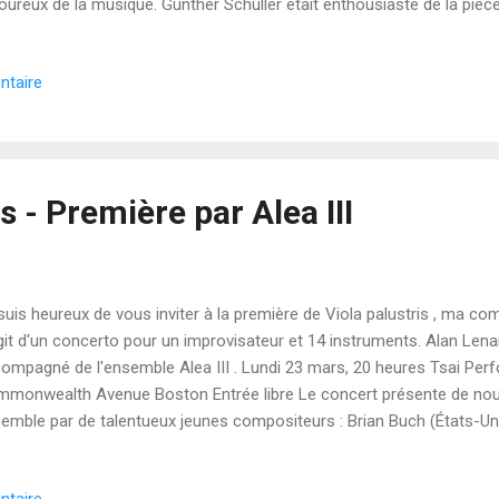
ureux de la musique. Gunther Schuller était enthousiaste de la pièce 
arcic. La première chose qu'il m'a dite, en parlant français, était : "
Troisième Courant !" Ensuite, il a beaucoup parlé avec Alan à propos
ntaire
ophonistes. Notamment, il a défendu l'album Charlie Parker With Strin
mander le CD). Merci Alan Lenarcic, Gunther Schuller et Theodore 
housiasme pour la musique !
s - Première par Alea III
suis heureux de vous inviter à la première de Viola palustris , ma comp
git d'un concerto pour un improvisateur et 14 instruments. Alan Lenar
ompagné de l'ensemble Alea III . Lundi 23 mars, 20 heures Tsai Per
monwealth Avenue Boston Entrée libre Le concert présente de nou
emble par de talentueux jeunes compositeurs : Brian Buch (États-Un
ance), Phivos-Angelos Kollias (Grèce), Mary Montgomery Koppel (Éta
anuco (États-Unis), John Muniz (États-Unis), Ilias Nikolaidis (Grèce)