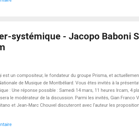
ntaire
f d'orchestre est Theodore Antoniou . Notes de programme J'ai fini 
gramme la semaine passée. Les voici : Viola palustris a été inspirée 
 plante vivace du genre Viola. Cette fleur vit dans les prairies humides
stitue le festin du ...
r-systémique - Jacopo Baboni Sc
am
i est un compositeur, le fondateur du groupe Prisma, et actuelleme
ationale de Musique de Montbéliard. Vous êtes invités à la présentat
ue : Une réponse possible : Samedi 14 mars, 11 heures Ircam, 4 pla
sera le modérateur de la discussion. Parmi les invités, Gian Franco 
litano et Jean-Marc Chouvel discuteront avec l'auteur les propositi
 . La musique est un jugement Dans le troisième chapitre du livre, Ja
 de la musique hyper-systémique . En voici quelques-uns: 01 La mus
ntaire
e. 84 Mémoire et jugement sont indissociables. 305 L'art est expre
border , 2007 (photo du site web de Jacopo ) Jacopo...