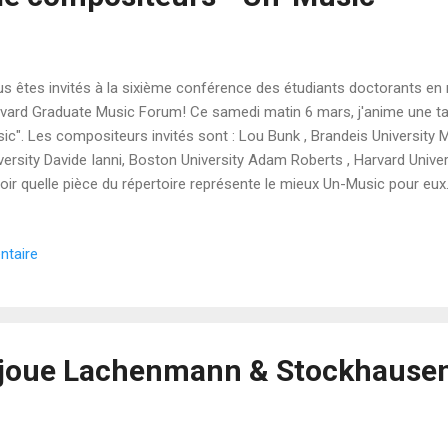
s êtes invités à la sixième conférence des étudiants doctorants en
vard Graduate Music Forum! Ce samedi matin 6 mars, j'anime une tab
ic". Les compositeurs invités sont : Lou Bunk , Brandeis University 
versity Davide Ianni, Boston University Adam Roberts , Harvard Univer
oir quelle pièce du répertoire représente le mieux Un-Music pour eux. 
position la plus "Un-Music" ?
ntaire
 joue Lachenmann & Stockhause