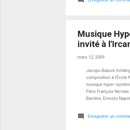
Enregistrer un comme
che
pro
une
con
Musique Hype
invité à l'Irc
mars 12, 2009
Jacopo Baboni Schiling
composition à l'École N
musique hyper-systémiq
Paris François Nicolas 
Barrière, Ernesto Napo
publié par éditions MIX
fondements théoriques
Enregistrer un comme
Un son est un phénomèn
Schilingi, projet Cross