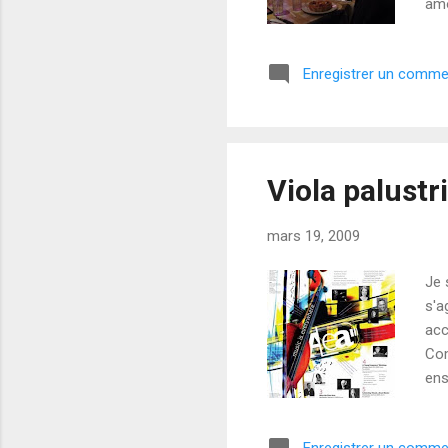
amo
Len
du 
Enregistrer un comme
sax
com
ent
Viola palustri
mars 19, 2009
Je 
s'a
acc
Com
ens
(Fr
Mag