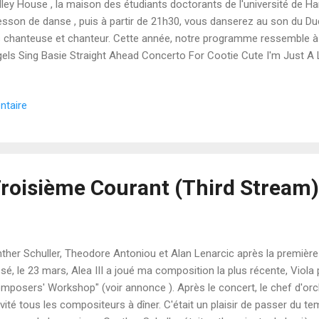
ley House , la maison des étudiants doctorants de l'université de H
lesson de danse , puis à partir de 21h30, vous danserez au son du D
 chanteuse et chanteur. Cette année, notre programme ressemble à 
els Sing Basie Straight Ahead Concerto For Cootie Cute I'm Just A 
vive In The Mood Jumpin' At The Woodside Knock On Wood Launchi
n Stem Pennsylvania 6-500 Sweet Home Chicago They Can't Take 
ntaire
kletoe When I Fall In Love J'apprécie vraiment cet événement. C'est un 
seurs passent une excellente soirée. Mais, encore plus important, j'
le soirée dansante avec des musiciens jouant en direct !
Troisième Courant (Third Stream)
ther Schuller, Theodore Antoniou et Alan Lenarcic après la première d
sé, le 23 mars, Alea III a joué ma composition la plus récente, Viola 
mposers' Workshop" (voir annonce ). Après le concert, le chef d'o
nvité tous les compositeurs à dîner. C'était un plaisir de passer du 