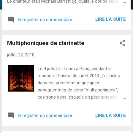
Le chanteur était Michael Barrett (je jouais le cor de basset
et les traitements électroniques en temps réel).
LIRE LA SUITE
Enregistrer un commentaire
Multiphoniques de clarinette
juillet 22, 2010
Le 4 juillet à l'Ircam à Paris, pendant la
rencontre Prisma de juillet 2010 , j'ai inclus
dans ma présentation quelques
sonagrammes de sons "multiphoniques",
ces sons dans lesquels on peut entendre
plusieurs notes en même temps.
Sonagrammes J'ai enregistrés ces sons
LIRE LA SUITE
Enregistrer un commentaire
multiphoniques bruts à Cambridge le
vendredi 19 juin 2010. Les quatre fichiers
sonores sont disponibles sur freesound :