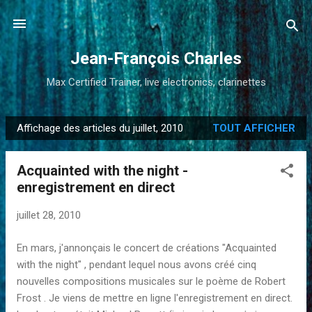
Accéder au contenu principal
Jean-François Charles
Max Certified Trainer, live electronics, clarinettes
Affichage des articles du juillet, 2010
TOUT AFFICHER
A
r
Acquainted with the night -
t
enregistrement en direct
i
c
juillet 28, 2010
l
e
En mars, j'annonçais le concert de créations "Acquainted
s
with the night" , pendant lequel nous avons créé cinq
nouvelles compositions musicales sur le poème de Robert
Frost . Je viens de mettre en ligne l'enregistrement en direct.