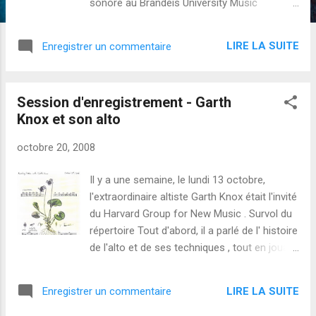
sonore au Brandeis University Music
Department . Un sujet que les étudiants en
musique on particulièrement apprécié a été
LIRE LA SUITE
Enregistrer un commentaire
le son gelé , l'équivalent audio de l' arrêt sur
image " cinématographique. J'ai enseigné la
technique de "freeze" spectral stochastique
Session d'enregistrement - Garth
en temps réel (l'aspect stochastique vise à
Knox et son alto
briser la glace - avec le public). Dans cette
vidéo (son en anglais), découvrez 5
octobre 20, 2008
variations sur un outil de freeze dans
Max/MSP/Jitter : Téléchargements Note : les
Il y a une semaine, le lundi 13 octobre,
patches Max patches disponibles ci-après
l'extraordinaire altiste Garth Knox était l'invité
ont été complètement ré-écrits depuis la
du Harvard Group for New Music . Survol du
publication initiale de cet article et vidéo.
répertoire Tout d'abord, il a parlé de l' histoire
Téléchargez de nouveaux patches Max MSP
de l'alto et de ses techniques , tout en jouant
Jitter pour le "freeze" spectral (lien mis à
constamment des exemples. Une grande
jour en novembre 2019) Un tutoriel sur les
revue de répertoire le l'alto : Bach, Mozart,
traitements sonores spectraux avec
LIRE LA SUITE
Enregistrer un commentaire
Beethoven, Brahms, Schumann, Berlioz
Max/MSP et Jitter (A ...
(saviez-vous que Paganini a demandé à