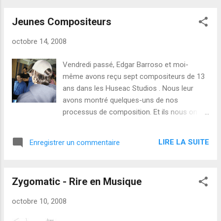
Berlioz d'écrire pour l'alto ?), Hindemith,
Jeunes Compositeurs
Bartok, Stravinsky, Ligeti, Xenakis, James
Dillan, Murail, Grisey, Kurtag, Berio et
octobre 14, 2008
Sciarrino. Finalement, il a présenté huit
études surprenantes : Viola Spaces . Il les a
Vendredi passé, Edgar Barroso et moi-
composées pour aider à enseigner les
même avons reçu sept compositeurs de 13
techniques contemporaines. Session
ans dans les Huseac Studios . Nous leur
d'enregistrement L'après-midi, nous avions
avons montré quelques-uns de nos
la chance de pouvoir enregistrer Garth Knox
processus de composition. Et ils nous on
dans les Studios Huseac : Edgar Barroso et
décrit leur propre travail en musique
moi-même avons saisi l'opportunité unique.
électronique : ils utilisent Apple GarageBand
Voici la partition que j'avais écrite pour
LIRE LA SUITE
Enregistrer un commentaire
pour composer, après avoir enregistré leur
l'occasion : Je lui ai également demandé de
propre matériel sonore. Cela me semble une
j...
excellente introduction à la composition. Je
Zygomatic - Rire en Musique
souhaite beaucoup de réussite à la
professeur et aux étudiants : vous partagez
octobre 10, 2008
un projet excitant ! J'espère que nous
pourrons entendre vos oeuvres ! Photo et