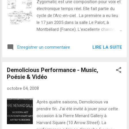
Zygomatic est une composition pour voix et
organization par Lesley Bannatyne.
électronique temps réel. Elle fait partie du
cycle de l'Arc-en-ciel . La première a eu lieu
le 17 juin 2005 dans la salle Le Palot, à
Montbéliard (France). L'excellente chanteuse
était Isabelle Jost, pendant que je jouait
l'électronique temps réel. Écoutez
LIRE LA SUITE
Enregistrer un commentaire
l'enregistrement du concert ici (cliquez le
bouton "play") ou là : Zygomatic sur last.fm
(le téléchargement est aussi possible). Une
Demolicious Performance - Music,
partition sonore personnalisée Pendant la
Poésie & Vidéo
première partie de l'enregistrement, vous
entendrez seulement la voix, pas de musique
octobre 04, 2008
électronique. C'est normal ! L'électronique
génère en temps réel une partition sonore
Après quatre saisons, Demolicious va
personnalisée. La partition est sonore : la
prendre fin. J'ai été invité à jouer pour cette
chanteuse entend la partition (dans ce cas,
occasion à la Pierre Menard Gallery à
une sorte de musique électronique) grâce à
Harvard Square (10 Arrow Street). La
une oreillette sans fil. La partition est