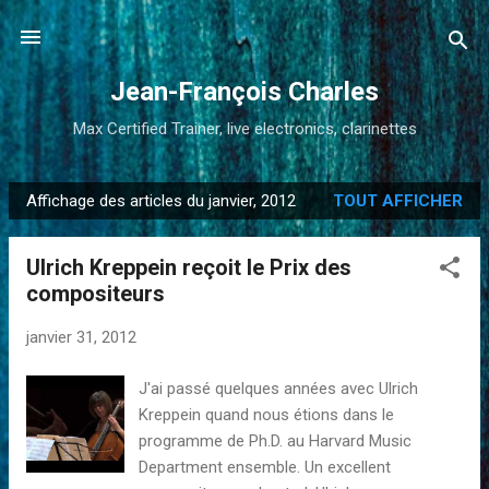
Accéder au contenu principal
Jean-François Charles
Max Certified Trainer, live electronics, clarinettes
Affichage des articles du janvier, 2012
TOUT AFFICHER
A
r
Ulrich Kreppein reçoit le Prix des
t
compositeurs
i
c
janvier 31, 2012
l
e
J'ai passé quelques années avec Ulrich
s
Kreppein quand nous étions dans le
programme de Ph.D. au Harvard Music
Department ensemble. Un excellent