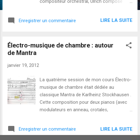
compositeur orchestral, Ulrich compose
également dans le genre opéra et musique
de chambre.Découvrez une partie de son
LIRE LA SUITE
Enregistrer un commentaire
monde sonore dans le trio à cordes
Windinnres : Prix des compositeurs Ulrich
Kreppein est l'un des trois compositeurs
Électro-musique de chambre : autour
primés par le Composers' Prize 2012, offert
de Mantra
par la fameuse fondation Ernst von Siemens
. Félicitations, Ulrich ! Bien sûr, je félicite
janvier 19, 2012
vivement les deux autres créateurs primés :
Luke Bedford & Zeynep Gedizlioglu !
La quatrième session de mon cours Électro-
musique de chambre était dédiée au
classique Mantra de Karlheinz Stockhausen .
Cette composition pour deux pianos (avec
modulateurs en anneau, crotales,
woodblock, et plus) est un magnifique
exemple de nouveaux paysages sonores
LIRE LA SUITE
Enregistrer un commentaire
dévoilés avec la musique électronique en
temps réel. Cela nous rappelle également