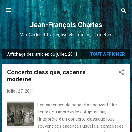
Accéder au contenu principal
Jean-François Charles
Max Certified Trainer, live electronics, clarinettes
Affichage des articles du juillet, 2011
TOUT AFFICHER
A
r
Concerto classique, cadenza
t
moderne
i
c
juillet 27, 2011
l
e
Les cadences de concertos peuvent être
s
écrites ou improvisées. Aujourd'hui,
l'interprète d'un concerto classique joue
souvent des cadences usuelles, composées