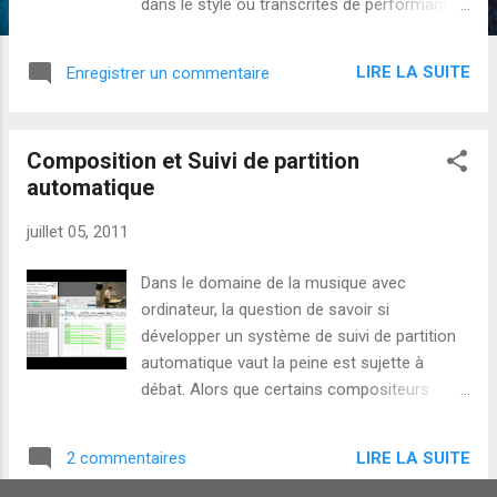
dans le style ou transcrites de performances
précédentes. Comme nous allons le voir
aujourd'hui, il existe des approches plus
LIRE LA SUITE
Enregistrer un commentaire
aventureuses. Karlheinz Stockhausen a écrit
des cadences pour le concerto pour
clarinette et le concerto pour flûte No. 1 de
Composition et Suivi de partition
Mozart, ainsi que pour le concerto pour
automatique
trompette de Haydn. L'enregistrement est
disponible : Stockhausen dirige Haydn &
juillet 05, 2011
Mozart (avec ses propres cadences) .
Beethoven improvise pour Mozart... (détails
Dans le domaine de la musique avec
sur le Beethoven Gateway ) Pour le
ordinateur, la question de savoir si
professeur de Harvard Robert Levin , lui-
développer un système de suivi de partition
même un extraordinaire improvisateur, une
automatique vaut la peine est sujette à
cadence pour un concerto classique n'est
débat. Alors que certains compositeurs
vraie que quand elle est improvisée. Et il est
trouve cela absolument nécessaire, d'autres
un maître à re-créer la magie de
ont été déçus des résultats initiaux, ou en
l'improvisation dans un style donné. La
LIRE LA SUITE
2 commentaires
questionnent la nécessité artistique, et ne
nouvelle cadence : moderne, composée &
veulent pas en entendre parler. Hier à l'Ircam,