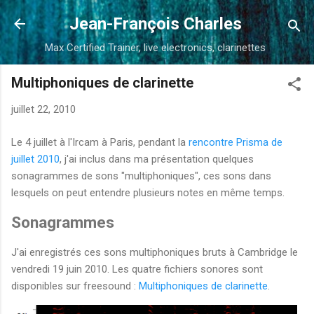
Accéder au contenu principal
Jean-François Charles
Max Certified Trainer, live electronics, clarinettes
Multiphoniques de clarinette
juillet 22, 2010
Le 4 juillet à l'Ircam à Paris, pendant la
rencontre Prisma de
juillet 2010
, j'ai inclus dans ma présentation quelques
sonagrammes de sons "multiphoniques", ces sons dans
lesquels on peut entendre plusieurs notes en même temps.
Sonagrammes
J'ai enregistrés ces sons multiphoniques bruts à Cambridge le
vendredi 19 juin 2010. Les quatre fichiers sonores sont
disponibles sur freesound :
Multiphoniques de clarinette
.