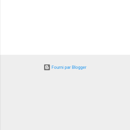
e
s
Fourni par Blogger