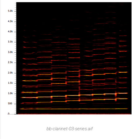
bb-clarinet-03-series.aif