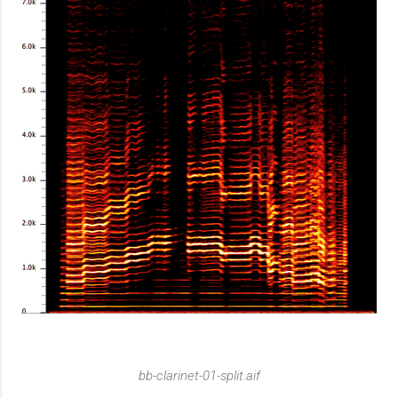
bb-clarinet-01-split.aif