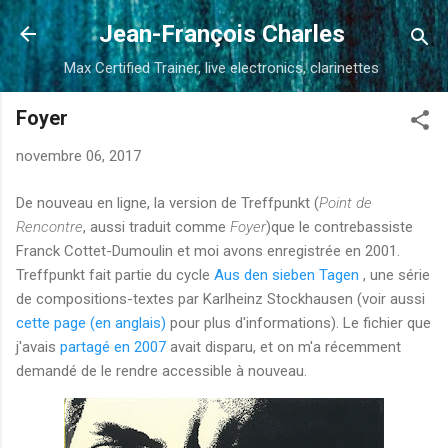
Accéder au contenu principal
Jean-François Charles
Max Certified Trainer, live electronics, clarinettes
Foyer
novembre 06, 2017
De nouveau en ligne, la version de Treffpunkt (
Point de
Rencontre
, aussi traduit comme
Foyer
)que le contrebassiste
Franck Cottet-Dumoulin et moi avons enregistrée en 2001.
Treffpunkt fait partie du cycle
Aus den sieben Tagen
, une série
de compositions-textes par Karlheinz Stockhausen (voir aussi
cette page (en anglais)
pour plus d'informations). Le fichier que
j'avais
partagé en 2007
avait disparu, et on m'a récemment
demandé de le rendre accessible à nouveau.