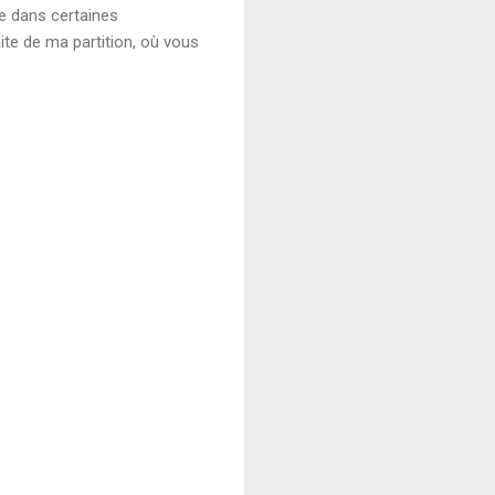
re dans certaines
te de ma partition, où vous