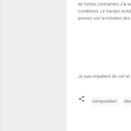
de fortes contraintes.J'ai e
conditions. Le Sampo inclut
pouvez voir la notation des
Je suis impatient de voir et
composition
éle
C
o