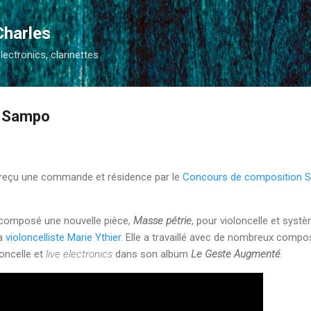
Accéder au contenu principal
Charles
electronics, clarinettes
e Sampo
r reçu une commande et résidence par le
Concours de composition 
ai composé une nouvelle pièce,
Masse pétrie
, pour violoncelle et syst
la
violoncelliste Marie Ythier
. Elle a travaillé avec de nombreux compos
oncelle et
live electronics
dans son album
Le Geste Augmenté
.