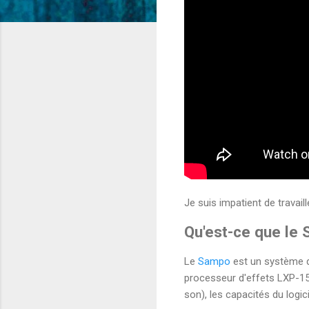
Je suis impatient de travail
Qu'est-ce que le
Le
Sampo
est un système de
processeur d'effets LXP-15 
son), les capacités du logic