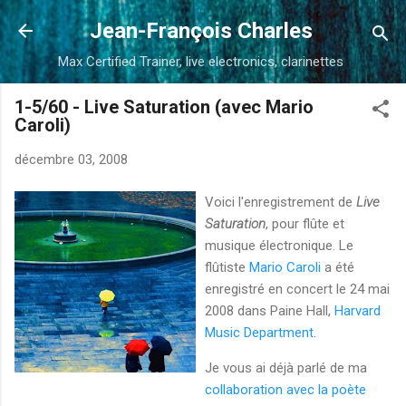
Accéder au contenu principal
Jean-François Charles
Max Certified Trainer, live electronics, clarinettes
1-5/60 - Live Saturation (avec Mario
Caroli)
décembre 03, 2008
Voici l'enregistrement de
Live
Saturation
, pour flûte et
musique électronique. Le
flûtiste
Mario Caroli
a été
enregistré en concert le 24 mai
2008 dans Paine Hall,
Harvard
Music Department
.
Je vous ai déjà parlé de ma
collaboration avec la poète