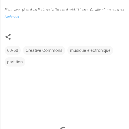
Photo avec pluie dans Paris après "fuente de vida" License Creative Commons par
bachmont
.
60/60
Creative Commons
musique électronique
partition
C
o
m
m
e
n
t