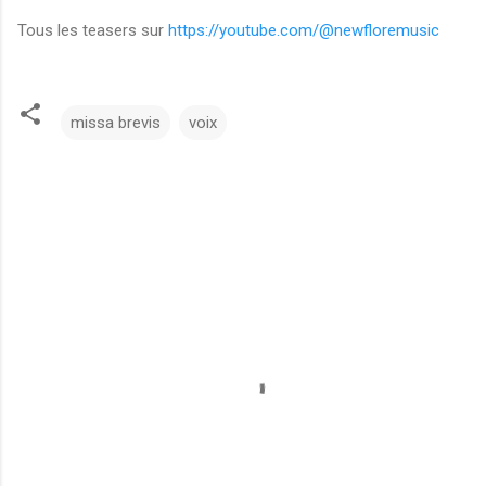
Tous les teasers sur
https://youtube.com/@newfloremusic
missa brevis
voix
C
o
m
m
e
n
t
a
i
r
e