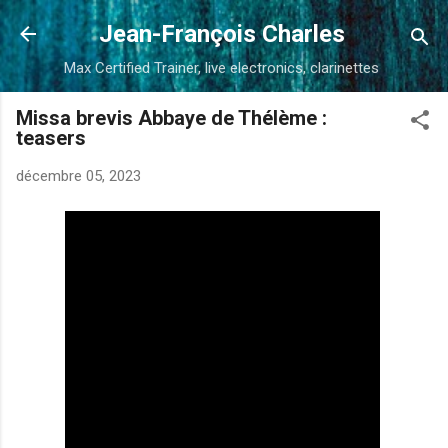
Accéder au contenu principal
Jean-François Charles
Max Certified Trainer, live electronics, clarinettes
Missa brevis Abbaye de Thélème :
teasers
décembre 05, 2023