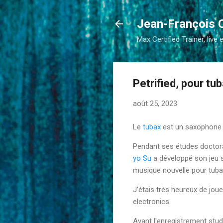
Jean-François 
Max Certified Trainer, live 
Petrified, pour tu
août 25, 2023
Le
tubax
est un saxophone 
Pendant ses études doctoral
yo Su
a développé son jeu s
musique nouvelle pour tuba
J'étais très heureux de jou
electronics.
Avant l'enregistrement stud