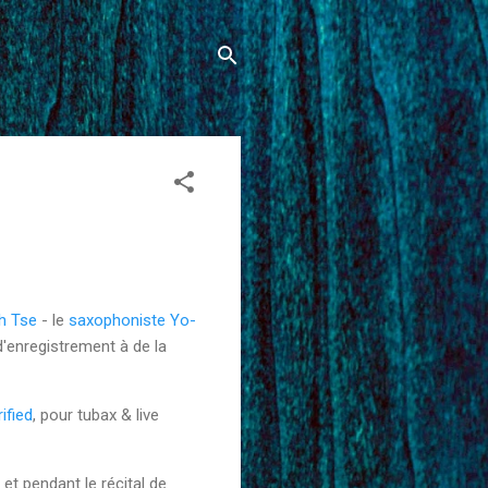
h Tse
- le
saxophoniste Yo-
d'enregistrement à de la
ified
, pour tubax & live
et pendant le récital de