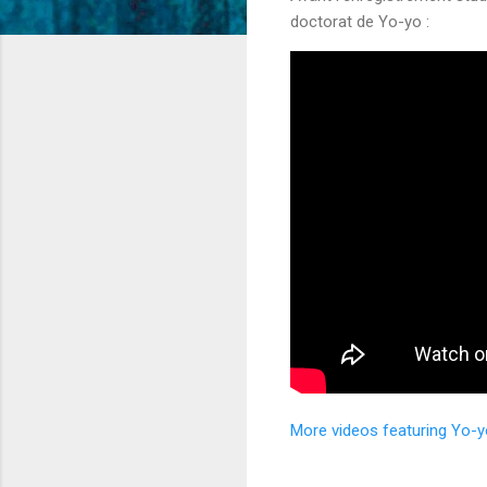
doctorat de Yo-yo :
More videos featuring Yo-