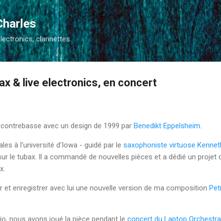
Accéder au contenu principal
Charles
electronics, clarinettes
bax & live electronics, en concert
contrebasse avec un design de 1999 par
Benedikt Eppelsheim
.
es à l'université d'Iowa - guidé par le
saxophoniste virtuose Kennet
ur le tubax. Il a commandé de nouvelles pièces et a dédié un projet 
x.
er et enregistrer avec lui une nouvelle version de ma composition
Petr
io, nous avons joué la pièce pendant le
concert du Laptop Orchestra