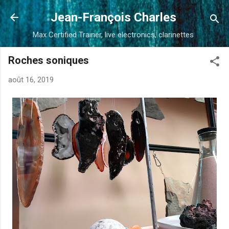
Accéder au contenu principal
Jean-François Charles
Max Certified Trainer, live electronics, clarinettes
Roches soniques
août 16, 2019