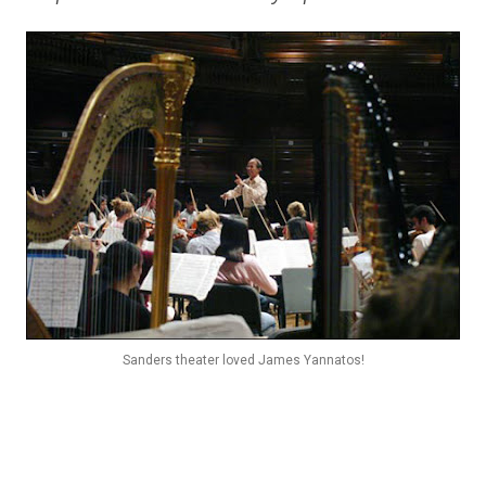
Sanders theater loved James Yannatos!