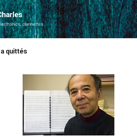
Accéder au contenu principal
Charles
electronics, clarinettes
a quittés