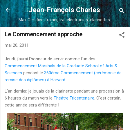
Accéder au contenu principal
Jean-François Charles
Max Certified Trainer, live electronics, clarinettes
Le Commencement approche
mai 20, 2011
Jeudi, j'aurai l'honneur de servir comme l'un des
Commencement Marshals de la Graduate School of Arts &
Sciences
pendant le
360ème Commencement (cérémonie de
remise des diplômes) à Harvard
.
L'an dernier, je jouais de la clarinette pendant une procession à
6 heures du matin vers le
Théâtre Tricentenaire
. C'est certain,
cette année sera différente !