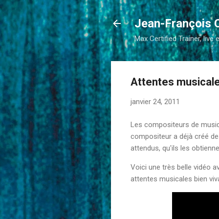
Jean-François 
Max Certified Trainer, live 
Attentes musical
janvier 24, 2011
Les compositeurs de musiqu
compositeur a déjà créé des
attendus, qu'ils les obtienn
Voici une très belle vidéo a
attentes musicales bien viv