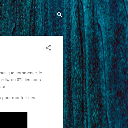
a musique commence, le
%, 50%, ou 0% des sons
ste.
ts pour montrer des