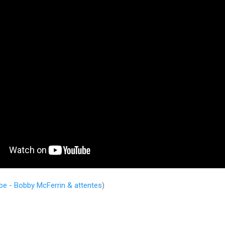
tube - Bobby McFerrin & attentes
)